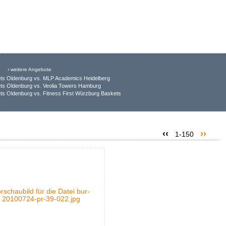
› weitere Angebote
ts Oldenburg vs. MLP Academics Heidelberg
ts Oldenburg vs. Veolia Towers Hamburg
s Oldenburg vs. Fitness First Würzburg Baskets
‹‹
››
1-150