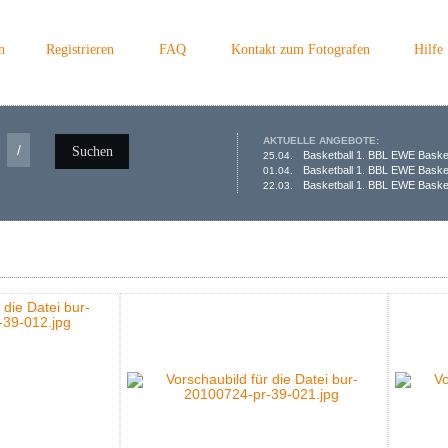
n
Registrieren
FAQ
Kontakt zum Fotografen
Hilfe
AKTUELLE ANGEBOTE:
/
Suchen
Basketball 1. BBL EWE Baske
25.04.
Basketball 1. BBL EWE Baske
01.04.
Basketball 1. BBL EWE Basket
22.03.