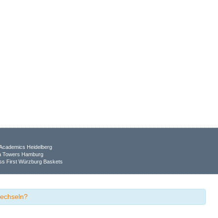
Academics Heidelberg
ia Towers Hamburg
ss First Würzburg Baskets
wechseln?