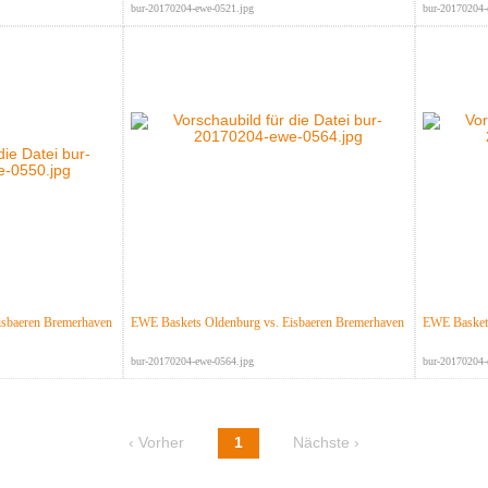
bur-20170204-ewe-0521.jpg
bur-20170204-
isbaeren Bremerhaven
EWE Baskets Oldenburg vs. Eisbaeren Bremerhaven
EWE Baskets
bur-20170204-ewe-0564.jpg
bur-20170204-
‹ Vorher
1
Nächste ›