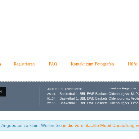
n
Registrieren
FAQ
Kontakt zum Fotografen
Hilfe
› weitere Angebote
AKTUELLE ANGEBOTE:
N
Basketball 1. BBL EWE Baskets Oldenburg vs. MLP 
25.04.
Basketball 1. BBL EWE Baskets Oldenburg vs. Veol
01.04.
Basketball 1. BBL EWE Baskets Oldenburg vs. Fitne
22.03.
s Angebotes zu klein. Wollen Sie
in die vereinfachte Mobil-Darstellung 