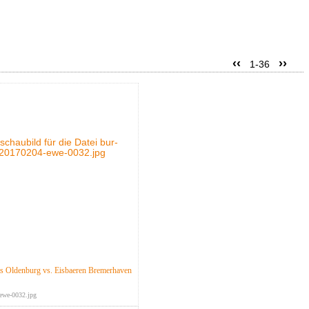
‹‹
››
1-36
 Oldenburg vs. Eisbaeren Bremerhaven
ewe-0032.jpg