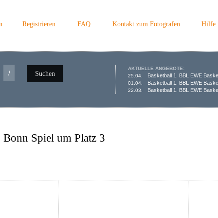
n
Registrieren
FAQ
Kontakt zum Fotografen
Hilfe
AKTUELLE ANGEBOTE:
/
Suchen
Basketball 1. BBL EWE Baske
25.04.
Basketball 1. BBL EWE Baske
01.04.
Basketball 1. BBL EWE Basket
22.03.
 Bonn Spiel um Platz 3