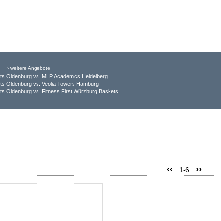
› weitere Angebote
ts Oldenburg vs. MLP Academics Heidelberg
ts Oldenburg vs. Veolia Towers Hamburg
s Oldenburg vs. Fitness First Würzburg Baskets
‹‹
››
1-6