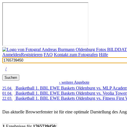
Anmelden
Registrieren
FAQ
Kontakt zum Fotografen
Hilfe
/
Suchen
› weitere Angebote
AKTUELLE ANGEBOTE:
Basketball 1. BBL EWE Baskets Oldenburg vs. MLP Academi
25.04.
Basketball 1. BBL EWE Baskets Oldenburg vs. Veolia Towe
01.04.
Basketball 1. BBL EWE Baskets Oldenburg vs. Fitness First
22.03.
Das aktuelle Browserfenster ist für eine optimale Darstellung des An
1
Ergebnisse
für
1765739450
: