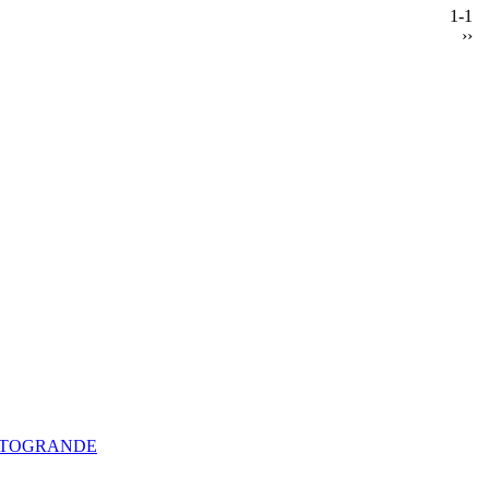
1-1
››