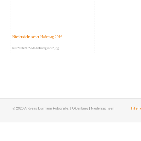
Niedersächsischer Hafentag 2016
bur-20160902-nds-hafentag-0222.jpg
© 2026 Andreas Burmann Fotografie, | Oldenburg | Niedersachsen
Hilfe
|