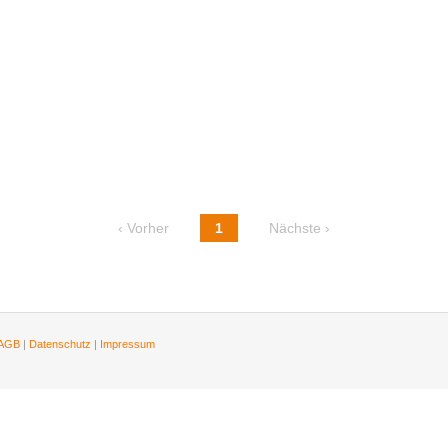
‹ Vorher
1
Nächste ›
AGB
|
Datenschutz
|
Impressum