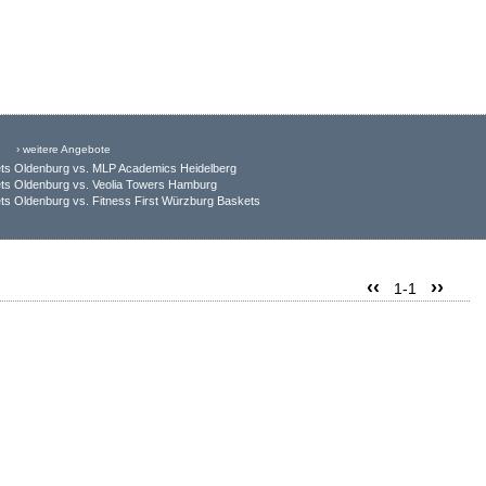
› weitere Angebote
ts Oldenburg vs. MLP Academics Heidelberg
ts Oldenburg vs. Veolia Towers Hamburg
s Oldenburg vs. Fitness First Würzburg Baskets
‹‹
››
1-1