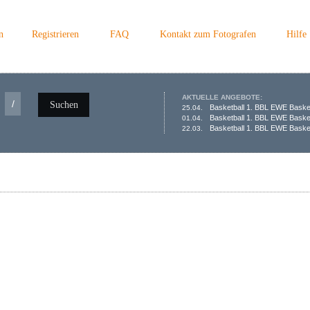
n
Registrieren
FAQ
Kontakt zum Fotografen
Hilfe
AKTUELLE ANGEBOTE:
/
Suchen
Basketball 1. BBL EWE Baske
25.04.
Basketball 1. BBL EWE Baske
01.04.
Basketball 1. BBL EWE Basket
22.03.