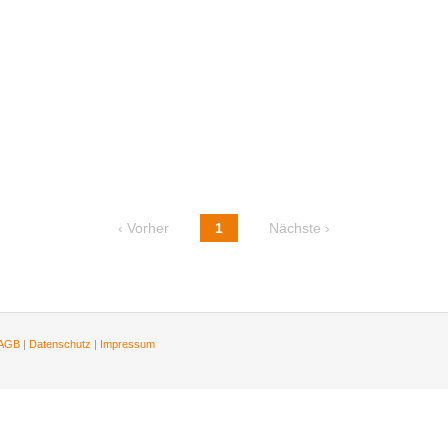
‹ Vorher
1
Nächste ›
AGB
|
Datenschutz
|
Impressum