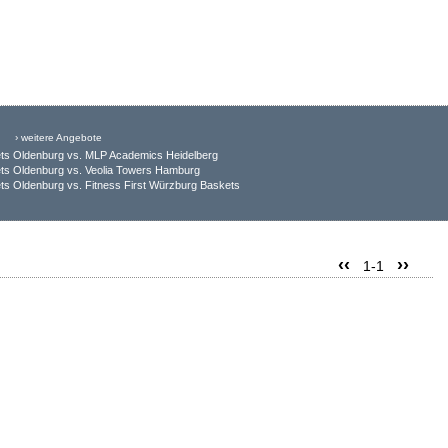
› weitere Angebote
ts Oldenburg vs. MLP Academics Heidelberg
ts Oldenburg vs. Veolia Towers Hamburg
s Oldenburg vs. Fitness First Würzburg Baskets
‹‹
››
1-1