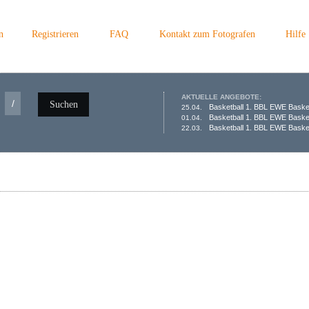
n
Registrieren
FAQ
Kontakt zum Fotografen
Hilfe
AKTUELLE ANGEBOTE:
/
Suchen
Basketball 1. BBL EWE Baske
25.04.
Basketball 1. BBL EWE Baske
01.04.
Basketball 1. BBL EWE Basket
22.03.