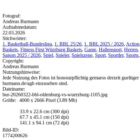
Fotograf:
Andreas Burmann
Aufnahmedatum:
22.03.2026
Stichwörter:
1. Basketball-Bundesliga
,
1. BBL 25/26
,
1. BBL 2025 / 2026
,
Action
Baskets
,
Fitness First
Würzburg
Baskets
,
Game
,
Hallensport
,
Herren
Saison 2025 / 2026
,
Spiel
,
Spieler
,
Spielszene
,
Sport
,
Sportler
,
Sports
Copyright:
Andreas Burmann
Nutzungshinweise:
Jede Nutzung des Fotos ist honorarpflichtig gemaess derzeit guelti
burmann.de/agb einzusehen sind.
Dateiname:
bur-
20260322
-bbl-
oldenburg
-vs-
wuerzburg
-1105.jpg
Größe:
4000 x 2666 Pixel (3.89 Mb)
33.9 x 22.6 cm (300 dpi)
67.7 x 45.1 cm (150 dpi)
141.1 x 94.1 cm (72 dpi)
Bild-ID:
1774200626