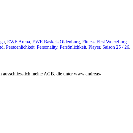
iga
,
EWE Arena
,
EWE Baskets
Oldenburg
,
Fitness First
Wuerzburg
nd
,
Persoenlichkeit
,
Personality
,
Persönlichkeit
,
Player
,
Saison 25 / 26
,
en ausschliesslich meine AGB, die unter www.andreas-