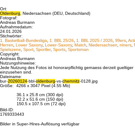
Ort:
Oldenburg
, Niedersachsen (DEU, Deutschland)
Fotograf:
Andreas Burmann
Aufnahmedatum:
24.01.2026
Stichwörter:
1. Basketball-Bundesliga
,
1. BBL 25/26
,
1. BBL 2025 / 2026
,
99ers
,
Act
Herren
,
Lower Saxony
,
Lower-Saxony
,
Match
,
Niedersachsen
,
niners
,
Spielszene
,
Sport
,
Sportler
,
Sports
,
Sportsman
Copyright:
Andreas Burmann
Nutzungshinweise:
Jede Nutzung des Fotos ist honorarpflichtig gemaess derzeit gueltig
einzusehen sind.
Dateiname:
bur-
20260124
-bbl-
oldenburg
-vs-
chemnitz
-0128.jpg
Größe:
4266 x 3047 Pixel (4.55 Mb)
36.1 x 25.8 cm (300 dpi)
72.2 x 51.6 cm (150 dpi)
150.5 x 107.5 cm (72 dpi)
Bild-ID:
1769333443
Bilder in Super-Hires-Auflösung verfügbar