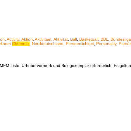
ion
,
Activity
,
Aktion
,
Aktivitaet
,
Aktivität
,
Ball
,
Basketball
,
BBL
,
Bundesliga
Niners
Chemnitz
,
Norddeutschland
,
Persoenlichkeit
,
Personality
,
Persön
er MFM Liste. Urhebervermerk und Belegexemplar erforderlich. Es gelt