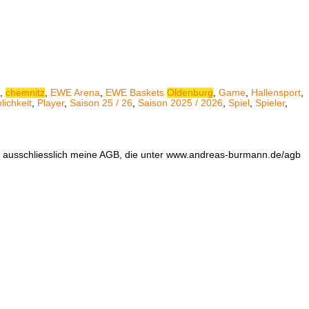
,
chemnitz
,
EWE Arena
,
EWE Baskets
Oldenburg
,
Game
,
Hallensport
,
lichkeit
,
Player
,
Saison 25 / 26
,
Saison 2025 / 2026
,
Spiel
,
Spieler
,
en ausschliesslich meine AGB, die unter www.andreas-burmann.de/agb