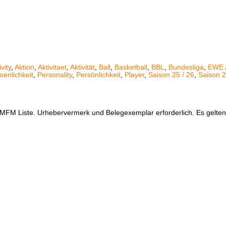
ivity
,
Aktion
,
Aktivitaet
,
Aktivität
,
Ball
,
Basketball
,
BBL
,
Bundesliga
,
EWE 
oenlichkeit
,
Personality
,
Persönlichkeit
,
Player
,
Saison 25 / 26
,
Saison 2
er MFM Liste. Urhebervermerk und Belegexemplar erforderlich. Es gelt