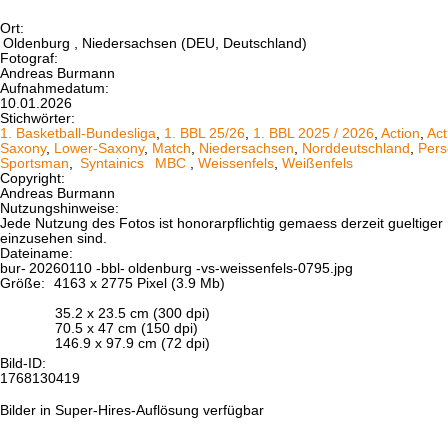
Ort:
Oldenburg
, Niedersachsen (DEU, Deutschland)
Fotograf:
Andreas Burmann
Aufnahmedatum:
10.01.2026
Stichwörter:
1. Basketball-Bundesliga
,
1. BBL 25/26
,
1. BBL 2025 / 2026
,
Action
,
Act
Saxony
,
Lower-Saxony
,
Match
,
Niedersachsen
,
Norddeutschland
,
Pers
Sportsman
,
Syntainics
MBC
,
Weissenfels
,
Weißenfels
Copyright:
Andreas Burmann
Nutzungshinweise:
Jede Nutzung des Fotos ist honorarpflichtig gemaess derzeit gueltig
einzusehen sind.
Dateiname:
bur-
20260110
-bbl-
oldenburg
-vs-weissenfels-0795.jpg
Größe:
4163 x 2775 Pixel (3.9 Mb)
35.2 x 23.5 cm (300 dpi)
70.5 x 47 cm (150 dpi)
146.9 x 97.9 cm (72 dpi)
Bild-ID:
1768130419
Bilder in Super-Hires-Auflösung verfügbar