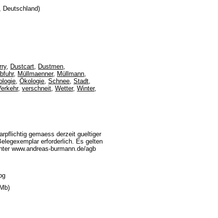
, Deutschland)
rry
,
Dustcart
,
Dustmen
,
bfuhr
,
Müllmaenner
,
Müllmann
,
logie
,
Ökologie
,
Schnee
,
Stadt
,
Verkehr
,
verschneit
,
Wetter
,
Winter
,
rpflichtig gemaess derzeit gueltiger
legexemplar erforderlich. Es gelten
unter www.andreas-burmann.de/agb
pg
 Mb)