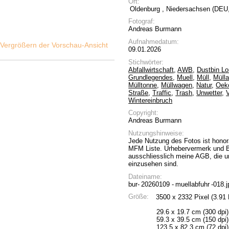
Ort:
Oldenburg
, Niedersachsen (DEU
Fotograf:
Andreas Burmann
Aufnahmedatum:
09.01.2026
Stichwörter:
Abfallwirtschaft
,
AWB
,
Dustbin Lo
Grundlegendes
,
Muell
,
Müll
,
Mülla
Mülltonne
,
Müllwagen
,
Natur
,
Oeko
Straße
,
Traffic
,
Trash
,
Unwetter
,
Wintereinbruch
Copyright:
Andreas Burmann
Nutzungshinweise:
Jede Nutzung des Fotos ist honora
MFM Liste. Urhebervermerk und Be
ausschliesslich meine AGB, die 
einzusehen sind.
Dateiname:
bur-
20260109
-
muellabfuhr
-018.j
Größe:
3500 x 2332 Pixel (3.91
29.6 x 19.7 cm (300 dpi)
59.3 x 39.5 cm (150 dpi)
123.5 x 82.3 cm (72 dpi)