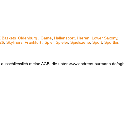
 Baskets
Oldenburg
,
Game
,
Hallensport
,
Herren
,
Lower Saxony
,
026
,
Skyliners
Frankfurt
,
Spiel
,
Spieler
,
Spielszene
,
Sport
,
Sportler
,
en ausschliesslich meine AGB, die unter www.andreas-burmann.de/agb