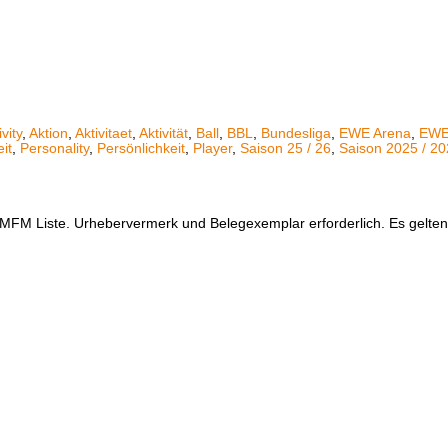
ivity
,
Aktion
,
Aktivitaet
,
Aktivität
,
Ball
,
BBL
,
Bundesliga
,
EWE Arena
,
EWE
it
,
Personality
,
Persönlichkeit
,
Player
,
Saison 25 / 26
,
Saison 2025 / 2
er MFM Liste. Urhebervermerk und Belegexemplar erforderlich. Es gelt