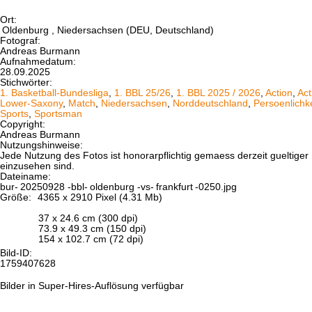
Ort:
Oldenburg
, Niedersachsen (DEU, Deutschland)
Fotograf:
Andreas Burmann
Aufnahmedatum:
28.09.2025
Stichwörter:
1. Basketball-Bundesliga
,
1. BBL 25/26
,
1. BBL 2025 / 2026
,
Action
,
Act
Lower-Saxony
,
Match
,
Niedersachsen
,
Norddeutschland
,
Persoenlichke
Sports
,
Sportsman
Copyright:
Andreas Burmann
Nutzungshinweise:
Jede Nutzung des Fotos ist honorarpflichtig gemaess derzeit gueltig
einzusehen sind.
Dateiname:
bur-
20250928
-bbl-
oldenburg
-vs-
frankfurt
-0250.jpg
Größe:
4365 x 2910 Pixel (4.31 Mb)
37 x 24.6 cm (300 dpi)
73.9 x 49.3 cm (150 dpi)
154 x 102.7 cm (72 dpi)
Bild-ID:
1759407628
Bilder in Super-Hires-Auflösung verfügbar