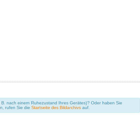
 (z. B. nach einem Ruhezustand Ihres Gerätes)? Oder haben Sie
en, rufen Sie die
Startseite des Bildarchivs
auf.