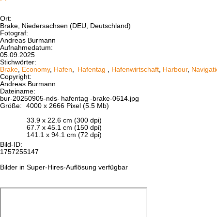
Ort:
Brake, Niedersachsen (DEU, Deutschland)
Fotograf:
Andreas Burmann
Aufnahmedatum:
05.09.2025
Stichwörter:
Brake
,
Economy
,
Hafen
,
Hafentag
,
Hafenwirtschaft
,
Harbour
,
Navigat
Copyright:
Andreas Burmann
Dateiname:
bur-20250905-nds-
hafentag
-brake-0614.jpg
Größe:
4000 x 2666 Pixel (5.5 Mb)
33.9 x 22.6 cm (300 dpi)
67.7 x 45.1 cm (150 dpi)
141.1 x 94.1 cm (72 dpi)
Bild-ID:
1757255147
Bilder in Super-Hires-Auflösung verfügbar