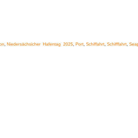
ion
,
Niedersächsicher
Hafentag
2025
,
Port
,
Schiffahrt
,
Schifffahrt
,
Seap