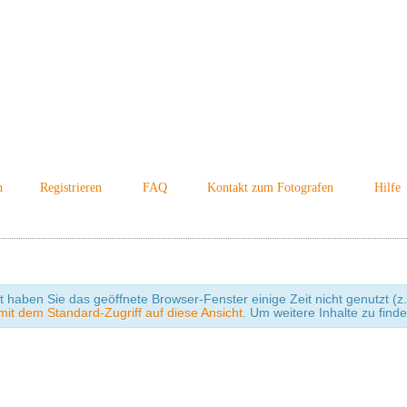
n
Registrieren
FAQ
Kontakt zum Fotografen
Hilfe
cht haben Sie das geöffnete Browser-Fenster einige Zeit nicht genutzt
it dem Standard-Zugriff auf diese Ansicht
. Um weitere Inhalte zu find