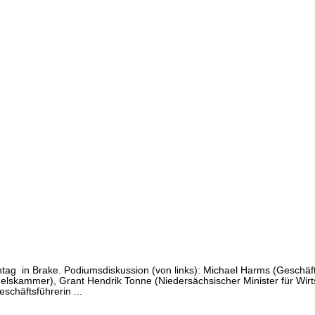
ntag
in Brake. Podiumsdiskussion (von links): Michael Harms (Geschäf
delskammer), Grant Hendrik Tonne (Niedersächsischer Minister für Wirt
chäftsführerin ...