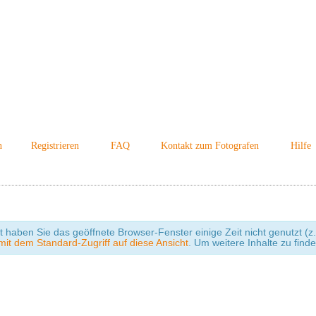
n
Registrieren
FAQ
Kontakt zum Fotografen
Hilfe
cht haben Sie das geöffnete Browser-Fenster einige Zeit nicht genutzt
it dem Standard-Zugriff auf diese Ansicht
. Um weitere Inhalte zu find