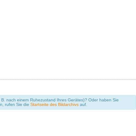
 (z. B. nach einem Ruhezustand Ihres Gerätes)? Oder haben Sie
en, rufen Sie die
Startseite des Bildarchivs
auf.