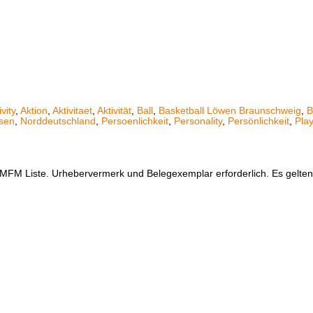
ivity
,
Aktion
,
Aktivitaet
,
Aktivität
,
Ball
,
Basketball Löwen Braunschweig
,
B
sen
,
Norddeutschland
,
Persoenlichkeit
,
Personality
,
Persönlichkeit
,
Play
er MFM Liste. Urhebervermerk und Belegexemplar erforderlich. Es gelt