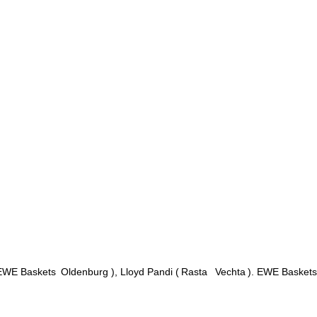
, EWE Baskets
Oldenburg
), Lloyd Pandi (
Rasta
Vechta
). EWE Basket