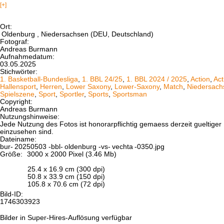
[+]
Ort:
Oldenburg
, Niedersachsen (DEU, Deutschland)
Fotograf:
Andreas Burmann
Aufnahmedatum:
03.05.2025
Stichwörter:
1. Basketball-Bundesliga
,
1. BBL 24/25
,
1. BBL 2024 / 2025
,
Action
,
Act
Hallensport
,
Herren
,
Lower Saxony
,
Lower-Saxony
,
Match
,
Niedersach
Spielszene
,
Sport
,
Sportler
,
Sports
,
Sportsman
Copyright:
Andreas Burmann
Nutzungshinweise:
Jede Nutzung des Fotos ist honorarpflichtig gemaess derzeit gueltig
einzusehen sind.
Dateiname:
bur-
20250503
-bbl-
oldenburg
-vs-
vechta
-0350.jpg
Größe:
3000 x 2000 Pixel (3.46 Mb)
25.4 x 16.9 cm (300 dpi)
50.8 x 33.9 cm (150 dpi)
105.8 x 70.6 cm (72 dpi)
Bild-ID:
1746303923
Bilder in Super-Hires-Auflösung verfügbar