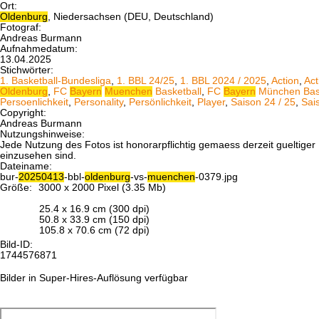
Ort:
Oldenburg
, Niedersachsen (DEU, Deutschland)
Fotograf:
Andreas Burmann
Aufnahmedatum:
13.04.2025
Stichwörter:
1. Basketball-Bundesliga
,
1. BBL 24/25
,
1. BBL 2024 / 2025
,
Action
,
Act
Oldenburg
,
FC
Bayern
Muenchen
Basketball
,
FC
Bayern
München Bask
Persoenlichkeit
,
Personality
,
Persönlichkeit
,
Player
,
Saison 24 / 25
,
Sai
Copyright:
Andreas Burmann
Nutzungshinweise:
Jede Nutzung des Fotos ist honorarpflichtig gemaess derzeit gueltig
einzusehen sind.
Dateiname:
bur-
20250413
-bbl-
oldenburg
-vs-
muenchen
-0379.jpg
Größe:
3000 x 2000 Pixel (3.35 Mb)
25.4 x 16.9 cm (300 dpi)
50.8 x 33.9 cm (150 dpi)
105.8 x 70.6 cm (72 dpi)
Bild-ID:
1744576871
Bilder in Super-Hires-Auflösung verfügbar