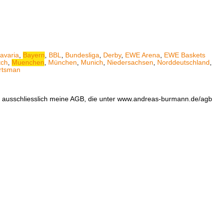
avaria
,
Bayern
,
BBL
,
Bundesliga
,
Derby
,
EWE Arena
,
EWE Baskets
tch
,
Muenchen
,
München
,
Munich
,
Niedersachsen
,
Norddeutschland
,
rtsman
en ausschliesslich meine AGB, die unter www.andreas-burmann.de/agb