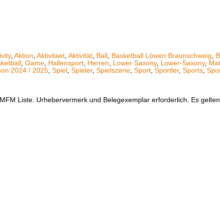
ivity
,
Aktion
,
Aktivitaet
,
Aktivität
,
Ball
,
Basketball Löwen Braunschweig
,
B
etball
,
Game
,
Hallensport
,
Herren
,
Lower Saxony
,
Lower-Saxony
,
Ma
son 2024 / 2025
,
Spiel
,
Spieler
,
Spielszene
,
Sport
,
Sportler
,
Sports
,
Spo
er MFM Liste. Urhebervermerk und Belegexemplar erforderlich. Es gelt