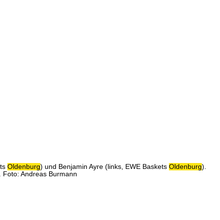
ets
Oldenburg
) und Benjamin Ayre (links, EWE Baskets
Oldenburg
).
a. Foto: Andreas Burmann