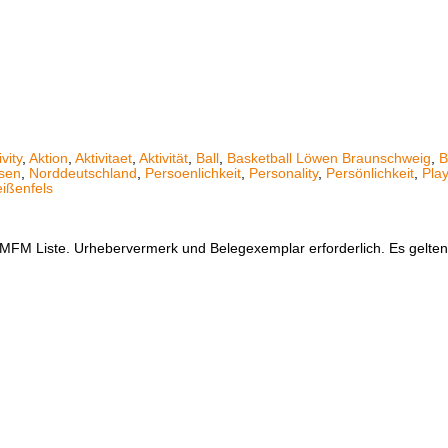
ivity
,
Aktion
,
Aktivitaet
,
Aktivität
,
Ball
,
Basketball Löwen Braunschweig
,
B
sen
,
Norddeutschland
,
Persoenlichkeit
,
Personality
,
Persönlichkeit
,
Play
ißenfels
er MFM Liste. Urhebervermerk und Belegexemplar erforderlich. Es gelt