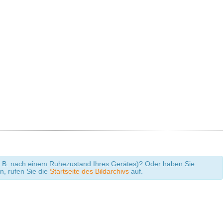
 (z. B. nach einem Ruhezustand Ihres Gerätes)? Oder haben Sie
en, rufen Sie die
Startseite des Bildarchivs
auf.