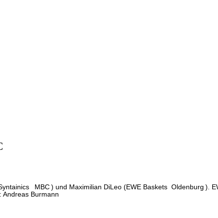
C
Syntainics
MBC
) und Maximilian DiLeo (EWE Baskets
Oldenburg
). 
o: Andreas Burmann