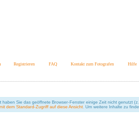
n
Registrieren
FAQ
Kontakt zum Fotografen
Hilfe
cht haben Sie das geöffnete Browser-Fenster einige Zeit nicht genutzt
it dem Standard-Zugriff auf diese Ansicht
. Um weitere Inhalte zu find