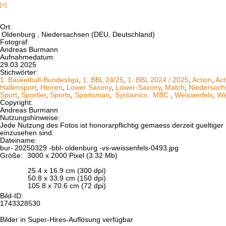
[+]
Ort:
Oldenburg
, Niedersachsen (DEU, Deutschland)
Fotograf:
Andreas Burmann
Aufnahmedatum:
29.03.2025
Stichwörter:
1. Basketball-Bundesliga
,
1. BBL 24/25
,
1. BBL 2024 / 2025
,
Action
,
Act
Hallensport
,
Herren
,
Lower Saxony
,
Lower-Saxony
,
Match
,
Niedersach
Sport
,
Sportler
,
Sports
,
Sportsman
,
Syntainics
MBC
,
Weissenfels
,
We
Copyright:
Andreas Burmann
Nutzungshinweise:
Jede Nutzung des Fotos ist honorarpflichtig gemaess derzeit gueltig
einzusehen sind.
Dateiname:
bur-
20250329
-bbl-
oldenburg
-vs-weissenfels-0493.jpg
Größe:
3000 x 2000 Pixel (3.32 Mb)
25.4 x 16.9 cm (300 dpi)
50.8 x 33.9 cm (150 dpi)
105.8 x 70.6 cm (72 dpi)
Bild-ID:
1743328530
Bilder in Super-Hires-Auflösung verfügbar