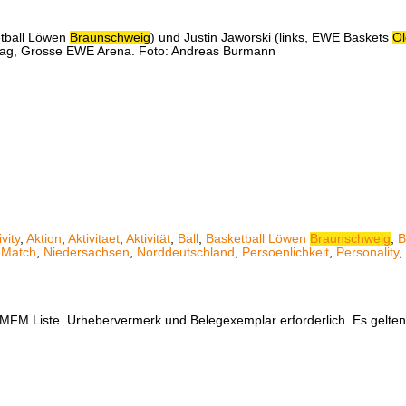
etball Löwen
Braunschweig
) und Justin Jaworski (links, EWE Baskets
Ol
eltag, Grosse EWE Arena. Foto: Andreas Burmann
ivity
,
Aktion
,
Aktivitaet
,
Aktivität
,
Ball
,
Basketball Löwen
Braunschweig
,
B
,
Match
,
Niedersachsen
,
Norddeutschland
,
Persoenlichkeit
,
Personality
,
er MFM Liste. Urhebervermerk und Belegexemplar erforderlich. Es gelt