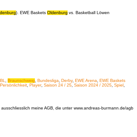
denburg
). EWE Baskets
Oldenburg
vs. Basketball Löwen
BL
,
Braunschweig
,
Bundesliga
,
Derby
,
EWE Arena
,
EWE Baskets
Persönlichkeit
,
Player
,
Saison 24 / 25
,
Saison 2024 / 2025
,
Spiel
,
en ausschliesslich meine AGB, die unter www.andreas-burmann.de/agb