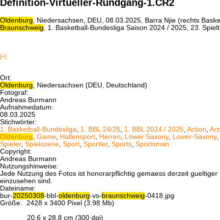
Definition-Virtueller-Rundgang-1.CR2
Oldenburg
, Niedersachsen, DEU, 08.03.2025, Barra Njie (rechts Bask
Braunschweig
. 1. Basketball-Bundesliga Saison 2024 / 2025, 23. Spi
[+]
Ort:
Oldenburg
, Niedersachsen (DEU, Deutschland)
Fotograf:
Andreas Burmann
Aufnahmedatum:
08.03.2025
Stichwörter:
1. Basketball-Bundesliga
,
1. BBL 24/25
,
1. BBL 2024 / 2025
,
Action
,
Act
Oldenburg
,
Game
,
Hallensport
,
Herren
,
Lower Saxony
,
Lower-Saxony
Spieler
,
Spielszene
,
Sport
,
Sportler
,
Sports
,
Sportsman
Copyright:
Andreas Burmann
Nutzungshinweise:
Jede Nutzung des Fotos ist honorarpflichtig gemaess derzeit gueltig
einzusehen sind.
Dateiname:
bur-
20250308
-bbl-
oldenburg
-vs-
braunschweig
-0418.jpg
Größe:
2428 x 3400 Pixel (3.98 Mb)
20.6 x 28.8 cm (300 dpi)