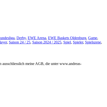
undesliga
,
Derby
,
EWE Arena
,
EWE Baskets
Oldenburg
,
Game
,
layer
,
Saison 24 / 25
,
Saison 2024 / 2025
,
Spiel
,
Spieler
,
Spielszene
,
en ausschliesslich meine AGB, die unter www.andreas-