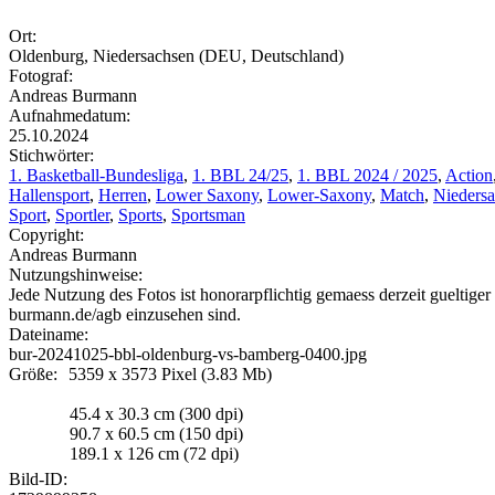
Ort:
Oldenburg
, Niedersachsen (DEU, Deutschland)
Fotograf:
Andreas Burmann
Aufnahmedatum:
25.10.2024
Stichwörter:
1. Basketball-Bundesliga
,
1. BBL 24/25
,
1. BBL 2024 / 2025
,
Action
Hallensport
,
Herren
,
Lower Saxony
,
Lower-Saxony
,
Match
,
Nieders
Sport
,
Sportler
,
Sports
,
Sportsman
Copyright:
Andreas Burmann
Nutzungshinweise:
Jede Nutzung des Fotos ist honorarpflichtig gemaess derzeit guelti
burmann.de/agb einzusehen sind.
Dateiname:
bur-
20241025
-bbl-
oldenburg
-vs-bamberg-0400.jpg
Größe:
5359 x 3573 Pixel (3.83 Mb)
45.4 x 30.3 cm (300 dpi)
90.7 x 60.5 cm (150 dpi)
189.1 x 126 cm (72 dpi)
Bild-ID: