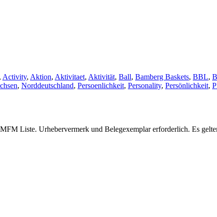
,
Activity
,
Aktion
,
Aktivitaet
,
Aktivität
,
Ball
,
Bamberg Baskets
,
BBL
,
B
achsen
,
Norddeutschland
,
Persoenlichkeit
,
Personality
,
Persönlichkeit
,
P
ger MFM Liste. Urhebervermerk und Belegexemplar erforderlich. Es gelt