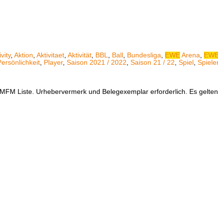
ivity
,
Aktion
,
Aktivitaet
,
Aktivität
,
BBL
,
Ball
,
Bundesliga
,
EWE
Arena
,
EW
Persönlichkeit
,
Player
,
Saison 2021 / 2022
,
Saison 21 / 22
,
Spiel
,
Spiele
er MFM Liste. Urhebervermerk und Belegexemplar erforderlich. Es gelt