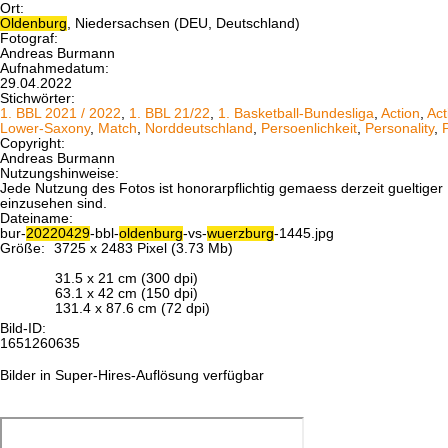
Ort:
Oldenburg
, Niedersachsen (DEU, Deutschland)
Fotograf:
Andreas Burmann
Aufnahmedatum:
29.04.2022
Stichwörter:
1. BBL 2021 / 2022
,
1. BBL 21/22
,
1. Basketball-Bundesliga
,
Action
,
Act
Lower-Saxony
,
Match
,
Norddeutschland
,
Persoenlichkeit
,
Personality
,
Copyright:
Andreas Burmann
Nutzungshinweise:
Jede Nutzung des Fotos ist honorarpflichtig gemaess derzeit gueltig
einzusehen sind.
Dateiname:
bur-
20220429
-bbl-
oldenburg
-vs-
wuerzburg
-1445.jpg
Größe:
3725 x 2483 Pixel (3.73 Mb)
31.5 x 21 cm (300 dpi)
63.1 x 42 cm (150 dpi)
131.4 x 87.6 cm (72 dpi)
Bild-ID:
1651260635
Bilder in Super-Hires-Auflösung verfügbar