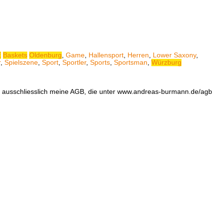
E
Baskets
Oldenburg
,
Game
,
Hallensport
,
Herren
,
Lower Saxony
,
r
,
Spielszene
,
Sport
,
Sportler
,
Sports
,
Sportsman
,
Würzburg
en ausschliesslich meine AGB, die unter www.andreas-burmann.de/agb