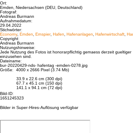
Ort:
Emden, Niedersachsen (DEU, Deutschland)
Fotograf:
Andreas Burmann
Aufnahmedatum:
29.04.2022
Stichwörter:
Economy
,
Emden
,
Emspier
,
Hafen
,
Hafenanlagen
,
Hafenwirtschaft
,
Ha
Copyright:
Andreas Burmann
Nutzungshinweise:
Jede Nutzung des Fotos ist honorarpflichtig gemaess derzeit gueltig
einzusehen sind.
Dateiname:
bur-20220429-nds-
hafentag
-emden-0278.jpg
Größe:
4000 x 2666 Pixel (3.74 Mb)
33.9 x 22.6 cm (300 dpi)
67.7 x 45.1 cm (150 dpi)
141.1 x 94.1 cm (72 dpi)
Bild-ID:
1651245323
Bilder in Super-Hires-Auflösung verfügbar