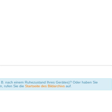
 (z. B. nach einem Ruhezustand Ihres Gerätes)? Oder haben Sie
en, rufen Sie die
Startseite des Bildarchivs
auf.