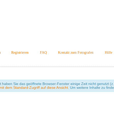
n
Registrieren
FAQ
Kontakt zum Fotografen
Hilfe
cht haben Sie das geöffnete Browser-Fenster einige Zeit nicht genutzt
it dem Standard-Zugriff auf diese Ansicht
. Um weitere Inhalte zu find