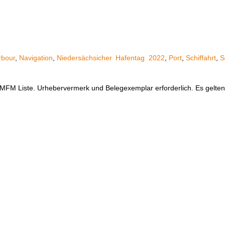
rbour
,
Navigation
,
Niedersächsicher
Hafentag
2022
,
Port
,
Schiffahrt
,
S
er MFM Liste. Urhebervermerk und Belegexemplar erforderlich. Es gelt