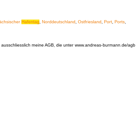
ächsischer
Hafentag
,
Norddeutschland
,
Ostfriesland
,
Port
,
Ports
,
en ausschliesslich meine AGB, die unter www.andreas-burmann.de/agb