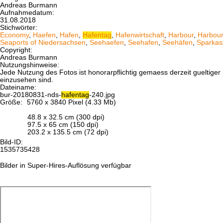
Andreas Burmann
Aufnahmedatum:
31.08.2018
Stichwörter:
Economy
,
Haefen
,
Hafen
,
Hafentag
,
Hafenwirtschaft
,
Harbour
,
Harbou
Seaports of Niedersachsen
,
Seehaefen
,
Seehafen
,
Seehäfen
,
Sparkas
Copyright:
Andreas Burmann
Nutzungshinweise:
Jede Nutzung des Fotos ist honorarpflichtig gemaess derzeit gueltig
einzusehen sind.
Dateiname:
bur-20180831-nds-
hafentag
-240.jpg
Größe:
5760 x 3840 Pixel (4.33 Mb)
48.8 x 32.5 cm (300 dpi)
97.5 x 65 cm (150 dpi)
203.2 x 135.5 cm (72 dpi)
Bild-ID:
1535735428
Bilder in Super-Hires-Auflösung verfügbar