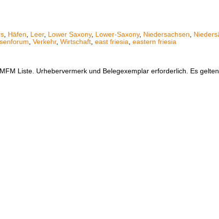
rs
,
Häfen
,
Leer
,
Lower Saxony
,
Lower-Saxony
,
Niedersachsen
,
Nieders
senforum
,
Verkehr
,
Wirtschaft
,
east friesia
,
eastern friesia
er MFM Liste. Urhebervermerk und Belegexemplar erforderlich. Es gelt