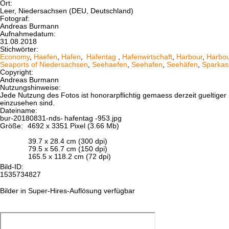
Ort:
Leer, Niedersachsen (DEU, Deutschland)
Fotograf:
Andreas Burmann
Aufnahmedatum:
31.08.2018
Stichwörter:
Economy
,
Haefen
,
Hafen
,
Hafentag
,
Hafenwirtschaft
,
Harbour
,
Harbo
Seaports of Niedersachsen
,
Seehaefen
,
Seehafen
,
Seehäfen
,
Sparkas
Copyright:
Andreas Burmann
Nutzungshinweise:
Jede Nutzung des Fotos ist honorarpflichtig gemaess derzeit gueltig
einzusehen sind.
Dateiname:
bur-20180831-nds-
hafentag
-953.jpg
Größe:
4692 x 3351 Pixel (3.66 Mb)
39.7 x 28.4 cm (300 dpi)
79.5 x 56.7 cm (150 dpi)
165.5 x 118.2 cm (72 dpi)
Bild-ID:
1535734827
Bilder in Super-Hires-Auflösung verfügbar