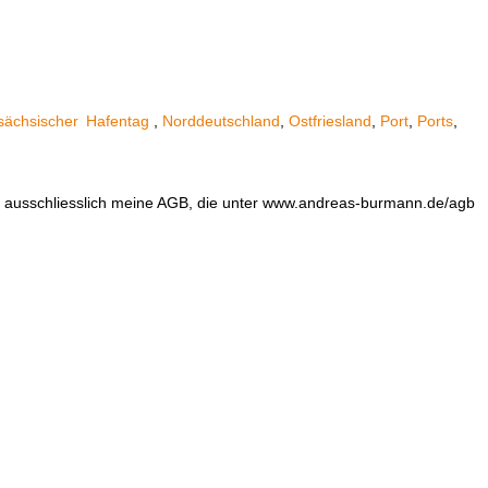
sächsischer
Hafentag
,
Norddeutschland
,
Ostfriesland
,
Port
,
Ports
,
en ausschliesslich meine AGB, die unter www.andreas-burmann.de/agb