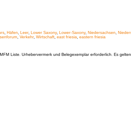
urs
,
Häfen
,
Leer
,
Lower Saxony
,
Lower-Saxony
,
Niedersachsen
,
Nieder
senforum
,
Verkehr
,
Wirtschaft
,
east friesia
,
eastern friesia
er MFM Liste. Urhebervermerk und Belegexemplar erforderlich. Es gelt