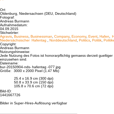
Ort:
Oldenburg, Niedersachsen (DEU, Deutschland)
Fotograf:
Andreas Burmann
Aufnahmedatum:
04.09.2015
Stichwörter:
Agravis
,
Business
,
Businessman
,
Company
,
Economy
,
Event
,
Hafen
,
H
Niedersächsischer
Hafentag
,
Norddeutschland
,
Politics
,
Politik
,
Politik
Copyright:
Andreas Burmann
Nutzungshinweise:
Jede Nutzung des Fotos ist honorarpflichtig gemaess derzeit gueltig
einzusehen sind.
Dateiname:
bur-20150904-nds-
hafentag
-077.jpg
Größe:
3000 x 2000 Pixel (1.47 Mb)
25.4 x 16.9 cm (300 dpi)
50.8 x 33.9 cm (150 dpi)
105.8 x 70.6 cm (72 dpi)
Bild-ID:
1441667726
Bilder in Super-Hires-Auflösung verfügbar