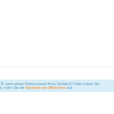
 (z. B. nach einem Ruhezustand Ihres Gerätes)? Oder haben Sie
en, rufen Sie die
Startseite des Bildarchivs
auf.