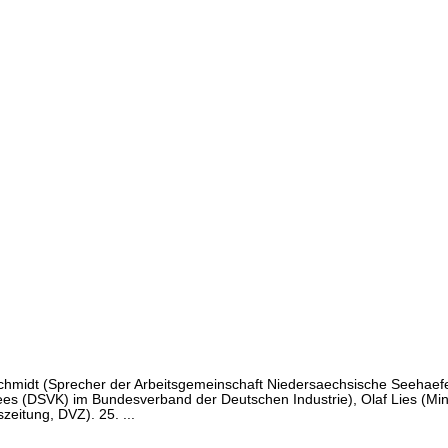
Schmidt (Sprecher der Arbeitsgemeinschaft Niedersaechsische Seehae
s (DSVK) im Bundesverband der Deutschen Industrie), Olaf Lies (Minis
eitung, DVZ). 25. ...