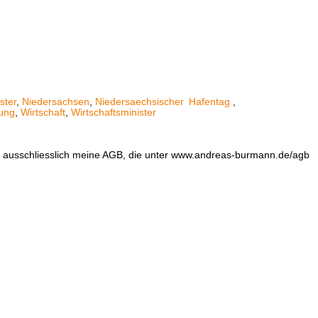
ster
,
Niedersachsen
,
Niedersaechsischer
Hafentag
,
tung
,
Wirtschaft
,
Wirtschaftsminister
en ausschliesslich meine AGB, die unter www.andreas-burmann.de/agb