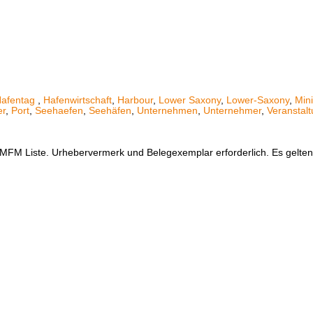
afentag
,
Hafenwirtschaft
,
Harbour
,
Lower Saxony
,
Lower-Saxony
,
Mini
er
,
Port
,
Seehaefen
,
Seehäfen
,
Unternehmen
,
Unternehmer
,
Veranstal
er MFM Liste. Urhebervermerk und Belegexemplar erforderlich. Es gelt