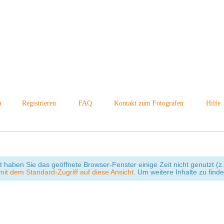
n
Registrieren
FAQ
Kontakt zum Fotografen
Hilfe
cht haben Sie das geöffnete Browser-Fenster einige Zeit nicht genutzt
it dem Standard-Zugriff auf diese Ansicht
. Um weitere Inhalte zu find