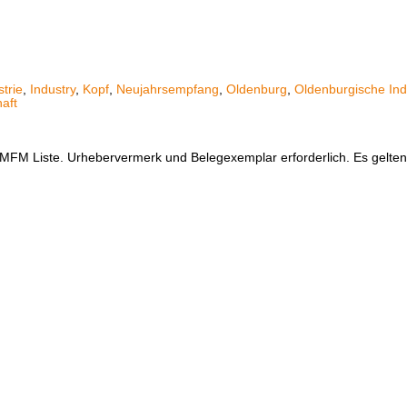
strie
,
Industry
,
Kopf
,
Neujahrsempfang
,
Oldenburg
,
Oldenburgische In
haft
er MFM Liste. Urhebervermerk und Belegexemplar erforderlich. Es gelt