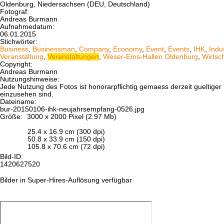
Oldenburg, Niedersachsen (DEU, Deutschland)
Fotograf:
Andreas Burmann
Aufnahmedatum:
06.01.2015
Stichwörter:
Business
,
Businessman
,
Company
,
Economy
,
Event
,
Events
,
IHK
,
Indu
Veranstaltung
,
Veranstaltungen
,
Weser-Ems-Hallen Oldenburg
,
Wirtsc
Copyright:
Andreas Burmann
Nutzungshinweise:
Jede Nutzung des Fotos ist honorarpflichtig gemaess derzeit gueltig
einzusehen sind.
Dateiname:
bur-20150106-ihk-neujahrsempfang-0526.jpg
Größe:
3000 x 2000 Pixel (2.97 Mb)
25.4 x 16.9 cm (300 dpi)
50.8 x 33.9 cm (150 dpi)
105.8 x 70.6 cm (72 dpi)
Bild-ID:
1420627520
Bilder in Super-Hires-Auflösung verfügbar