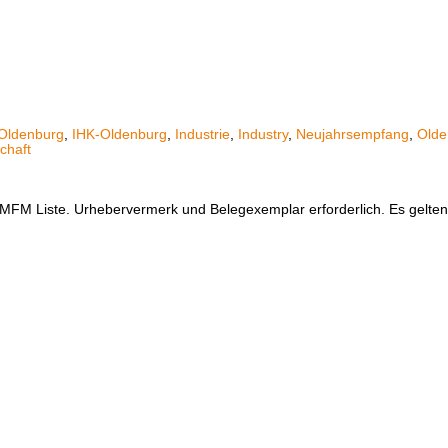
Oldenburg
,
IHK-Oldenburg
,
Industrie
,
Industry
,
Neujahrsempfang
,
Olde
chaft
er MFM Liste. Urhebervermerk und Belegexemplar erforderlich. Es gelt