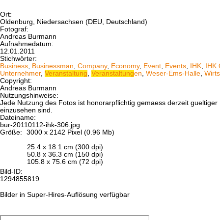
Ort:
Oldenburg, Niedersachsen (DEU, Deutschland)
Fotograf:
Andreas Burmann
Aufnahmedatum:
12.01.2011
Stichwörter:
Business
,
Businessman
,
Company
,
Economy
,
Event
,
Events
,
IHK
,
IHK 
Unternehmer
,
Veranstaltung
,
Veranstaltung
en
,
Weser-Ems-Halle
,
Wirts
Copyright:
Andreas Burmann
Nutzungshinweise:
Jede Nutzung des Fotos ist honorarpflichtig gemaess derzeit gueltig
einzusehen sind.
Dateiname:
bur-20110112-ihk-306.jpg
Größe:
3000 x 2142 Pixel (0.96 Mb)
25.4 x 18.1 cm (300 dpi)
50.8 x 36.3 cm (150 dpi)
105.8 x 75.6 cm (72 dpi)
Bild-ID:
1294855819
Bilder in Super-Hires-Auflösung verfügbar