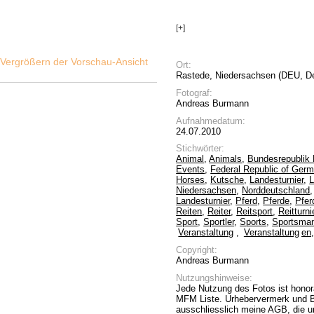
[+]
Ort:
Rastede, Niedersachsen (DEU, D
Fotograf:
Andreas Burmann
Aufnahmedatum:
24.07.2010
Stichwörter:
Animal
,
Animals
,
Bundesrepublik
Events
,
Federal Republic of Ger
Horses
,
Kutsche
,
Landesturnier
,
L
Niedersachsen
,
Norddeutschland
Landesturnier
,
Pferd
,
Pferde
,
Pfer
Reiten
,
Reiter
,
Reitsport
,
Reitturni
Sport
,
Sportler
,
Sports
,
Sportsma
Veranstaltung
,
Veranstaltung
en
Copyright:
Andreas Burmann
Nutzungshinweise:
Jede Nutzung des Fotos ist honora
MFM Liste. Urhebervermerk und Be
ausschliesslich meine AGB, die 