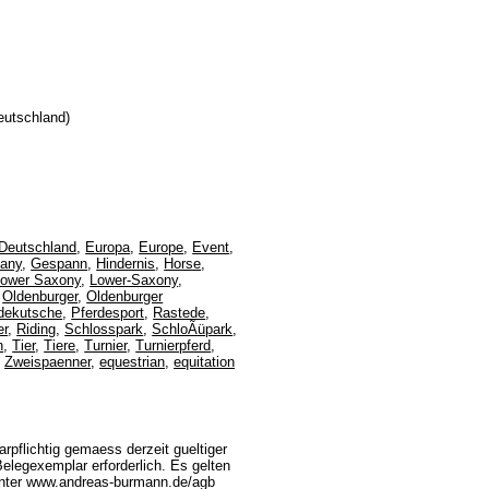
eutschland)
 Deutschland
,
Europa
,
Europe
,
Event
,
many
,
Gespann
,
Hindernis
,
Horse
,
ower Saxony
,
Lower-Saxony
,
,
Oldenburger
,
Oldenburger
dekutsche
,
Pferdesport
,
Rastede
,
er
,
Riding
,
Schlosspark
,
SchloÃüpark
,
n
,
Tier
,
Tiere
,
Turnier
,
Turnierpferd
,
,
Zweispaenner
,
equestrian
,
equitation
rpflichtig gemaess derzeit gueltiger
legexemplar erforderlich. Es gelten
unter www.andreas-burmann.de/agb