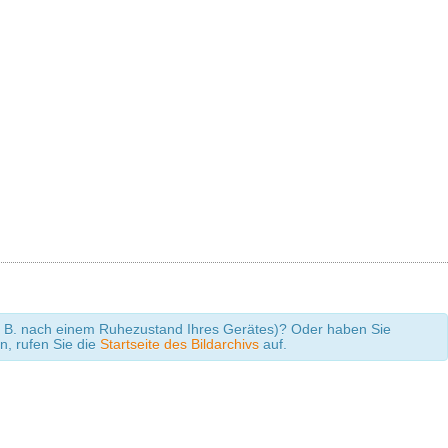
 (z. B. nach einem Ruhezustand Ihres Gerätes)? Oder haben Sie
en, rufen Sie die
Startseite des Bildarchivs
auf.