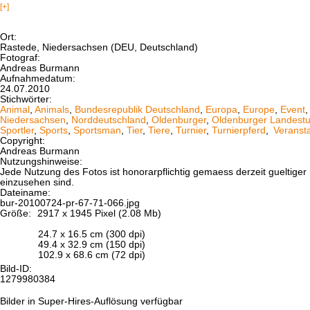
[+]
Ort:
Rastede, Niedersachsen (DEU, Deutschland)
Fotograf:
Andreas Burmann
Aufnahmedatum:
24.07.2010
Stichwörter:
Animal
,
Animals
,
Bundesrepublik Deutschland
,
Europa
,
Europe
,
Event
Niedersachsen
,
Norddeutschland
,
Oldenburger
,
Oldenburger Landestu
Sportler
,
Sports
,
Sportsman
,
Tier
,
Tiere
,
Turnier
,
Turnierpferd
,
Veranst
Copyright:
Andreas Burmann
Nutzungshinweise:
Jede Nutzung des Fotos ist honorarpflichtig gemaess derzeit gueltig
einzusehen sind.
Dateiname:
bur-20100724-pr-67-71-066.jpg
Größe:
2917 x 1945 Pixel (2.08 Mb)
24.7 x 16.5 cm (300 dpi)
49.4 x 32.9 cm (150 dpi)
102.9 x 68.6 cm (72 dpi)
Bild-ID:
1279980384
Bilder in Super-Hires-Auflösung verfügbar