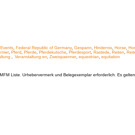
,
Events
,
Federal Republic of Germany
,
Gespann
,
Hindernis
,
Horse
,
Ho
rnier
,
Pferd
,
Pferde
,
Pferdekutsche
,
Pferdesport
,
Rastede
,
Reiten
,
Reit
altung
,
Veranstaltung
en
,
Zweispaenner
,
equestrian
,
equitation
er MFM Liste. Urhebervermerk und Belegexemplar erforderlich. Es gelt