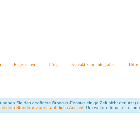
n
Registrieren
FAQ
Kontakt zum Fotografen
Hilfe
cht haben Sie das geöffnete Browser-Fenster einige Zeit nicht genutzt
it dem Standard-Zugriff auf diese Ansicht
. Um weitere Inhalte zu find