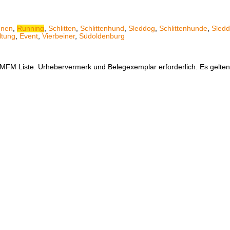
nen
,
Running
,
Schlitten
,
Schlittenhund
,
Sleddog
,
Schlittenhunde
,
Sled
ltung
,
Event
,
Vierbeiner
,
Südoldenburg
er MFM Liste. Urhebervermerk und Belegexemplar erforderlich. Es gelt