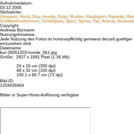
Aufnahmedatum:
03.12.2005
Stichwörter:
Gespann
,
Hund
,
Dog
,
Hunde
,
Dogs
,
Musher
,
Randsport
,
Rastede
,
Ren
Schlittenhundrennen
,
Schloßpark
,
Sport
,
Sports
,
Tier
,
Animal
,
Veransta
Copyright:
Andreas Burmann
Nutzungshinweise:
Jede Nutzung des Fotos ist honorarpflichtig gemaess derzeit gueltig
einzusehen sind.
Dateiname:
bur-20051203-hunde_061.jpg
Größe:
2837 x 1891 Pixel (1.36 Mb)
24 x 16 cm (300 dpi)
48 x 32 cm (150 dpi)
100.1 x 66.7 cm (72 dpi)
Bild-ID:
1259435904
Bilder in Super-Hires-Auflösung verfügbar